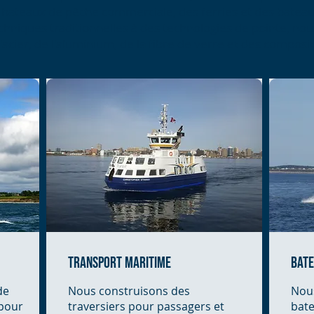
 bateaux de pêche commerciale, des ferries et des batea
echniques traditionnelles à des technologies de pointe, no
l'acier, de l'aluminium, de la fibre de verre et des composi
transport maritime
bate
de
Nous construisons des
Nous
 pour
traversiers pour passagers et
bate