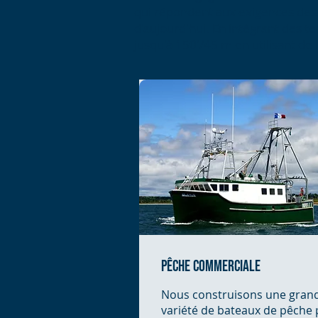
qui répondent aux exigences des
d'aujourd'hui. En intégrant des t
jusqu'à 150'/45 m en utilisant de 
pêche commerciale
Nous construisons une gran
variété de bateaux de pêche