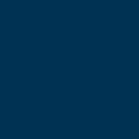
adhérant méticuleusement
r les petits et les grands
ications de classe, selon