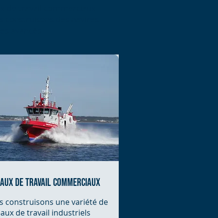
ux de travail commerciaux
us construisons des navires
tes avancés.
aux de travail commerciaux
 construisons une variété de
aux de travail industriels