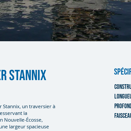
SPÉCI
R STANNIX
CONSTR
LONGUE
PROFON
Stannix, un traversier à
esservant la
FAISCE
en Nouvelle-Écosse,
 une largeur spacieuse