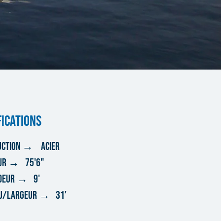
FICATIONS
UCTION → acier
UR → 75'6"
DEUR → 9'
AU/LARGEUR → 31'