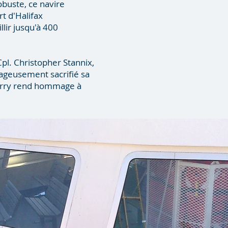
robuste, ce navire
rt d'Halifax
lir jusqu'à 400
l. Christopher Stannix,
rageusement sacrifié sa
ferry rend hommage à