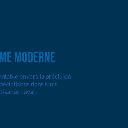
IME MODERNE
lable envers la précision
pécialisons dans trois
tisanat naval :
nvers la précision et l'innovation, nous nous spécialisons