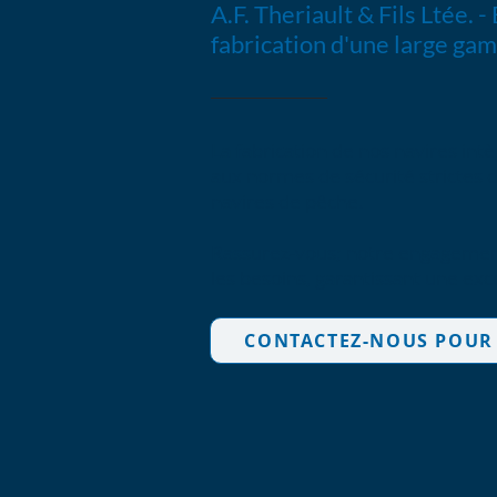
A.F. Theriault & Fils Ltée. -
fabrication d'une large ga
La fabrication de nos navires in
aux normes de sécurité strictes d
navires de pêche.
Rassurez-vous; notre engagement 
les besoins, garantissant une exc
CONTACTEZ-NOUS POUR 