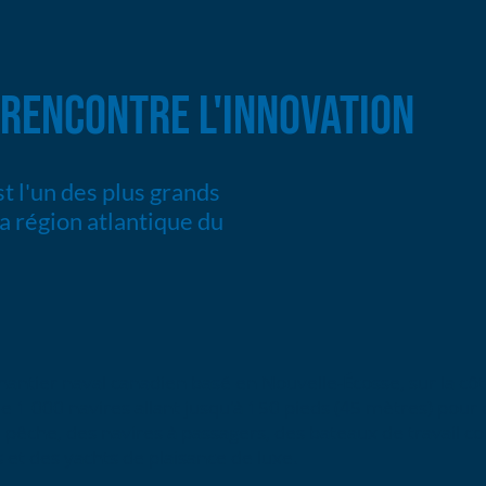
 RENCONTRE L'INNOVATION
st l'un des plus grands
la région atlantique du
n chantier naval canadien basé en Nouvelle-Écosse, sur la c
 1 000 navires allant jusqu'à 150 pieds (45 mètres) pour di
 pêche, des navires à passagers, des bateaux de travail 
 et des yachts de plaisance de luxe.