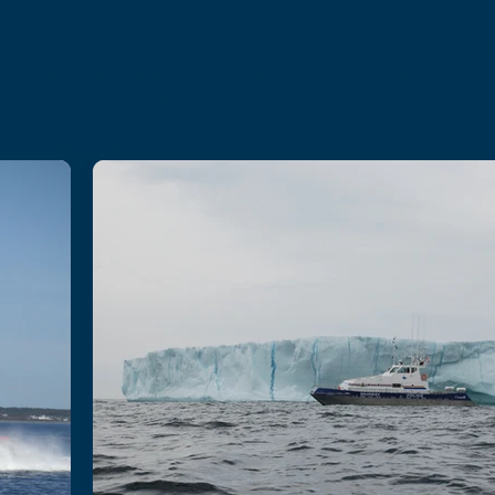
vals privés du Canada atlantique, notre installation mode
catamarans en fibre de verre, en acier, en aluminium ou
 et équipés sur place pour construire ou réparer des nav
hautement professionnels.