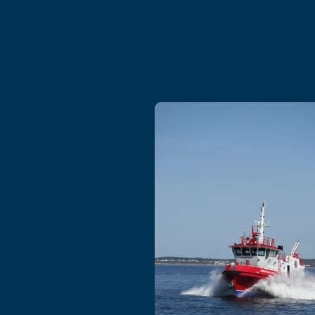
L'un des plus grands chantiers na
produire des monocoques ou des 
Nous sommes pleinement qualifiés
employés sont expérimentés et 