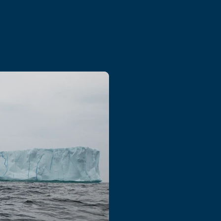
rne et bien équipée peut
 en composites avancés.
ires de tous types, et nos