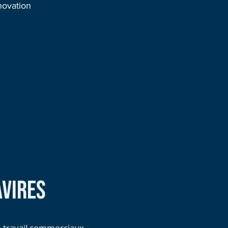
novation
AVIRES
 travail commerciaux