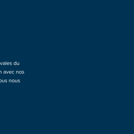
avales du
on avec nos
nous nous