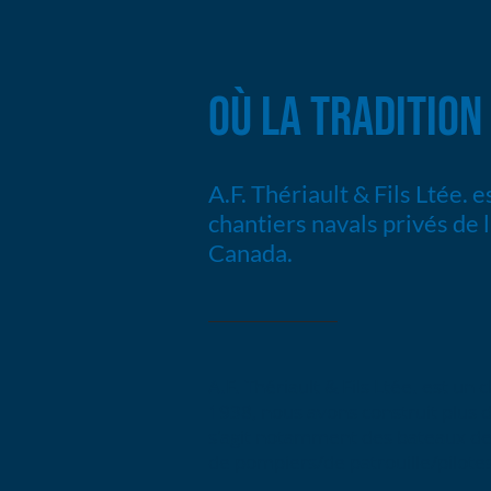
OÙ LA TRADITION
A.F. Thériault & Fils Ltée. e
chantiers navals privés de 
Canada.
A.F. Thériault & Fils Ltée. est u
1938, nous avons construit plus de
s'agit notamment des bateaux de
de pompiers/de patrouille/pilotes