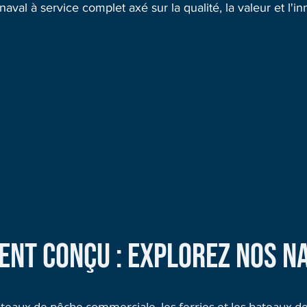
val à service complet axé sur la qualité, la valeur et l'in
ENT CONÇU : EXPLOREZ NOS N
teaux de pêche commerciale
,
les ferries
et les
bateaux de