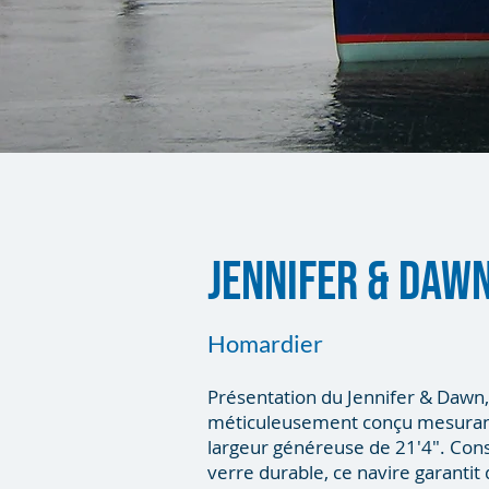
jennifer & daw
Homardier
Présentation du Jennifer & Dawn
méticuleusement conçu mesuran
largeur généreuse de 21'4". Const
verre durable, ce navire garanti