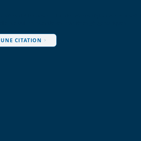
s'étend à la construction de navires répondant aux spécif
ellence qui transcende les frontières géographiques.
UNE CITATION