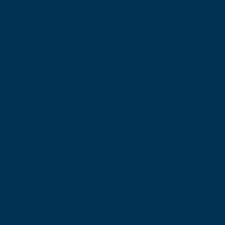
adhérant méticuleusement
r les petits et les grands