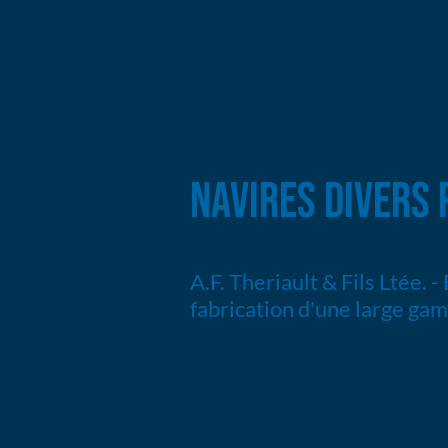
NAVIRES DIVERS
A.F. Theriault & Fils Ltée. -
fabrication d'une large ga
La fabrication de nos navires in
aux normes de sécurité strictes d