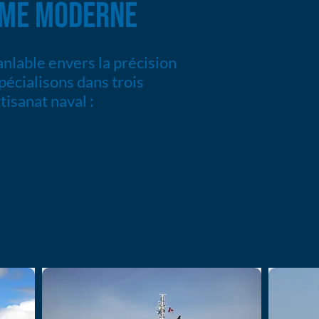
IME MODERNE
lable envers la précision
pécialisons dans trois
tisanat naval :
nvers la précision et l'innovation, nous nous spécialisons
 bateaux de pêche commerciale, des ferries et des batea
echniques traditionnelles à des technologies de pointe, no
l'acier, de l'aluminium, de la fibre de verre et des composi