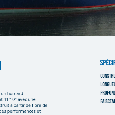
SPÉCI
n
CONSTR
LONGUE
PROFON
, un homard
t 41'10" avec une
FAISCE
ruit à partir de fibre de
t des performances et