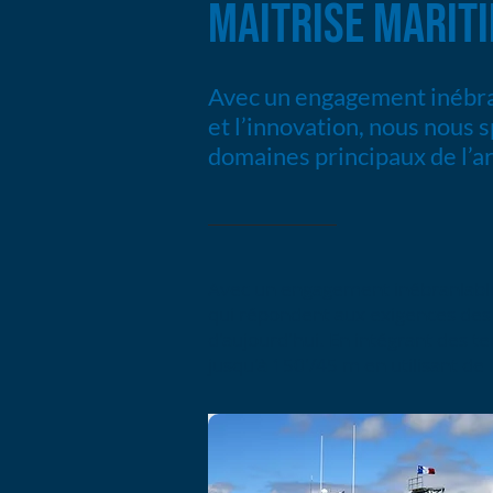
MAÎTRISE MARIT
Avec un engagement inébran
et l’innovation, nous nous s
domaines principaux de l’ar
Avec un engagement inébranlable e
qui répondent aux exigences des
d'aujourd'hui. En intégrant des t
jusqu'à 150'/45 m en utilisant de 