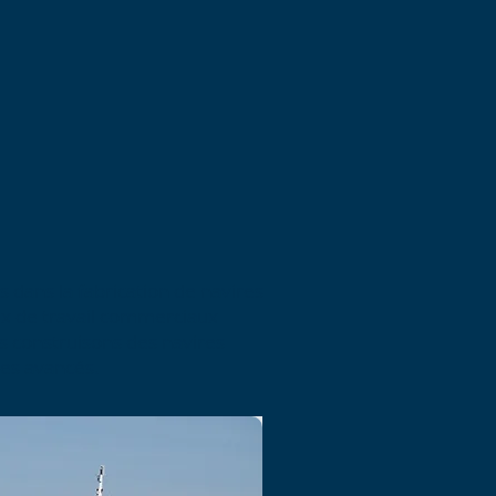
 dans la fabrication de navires
ux de travail commerciaux
us construisons des navires
tes avancés.