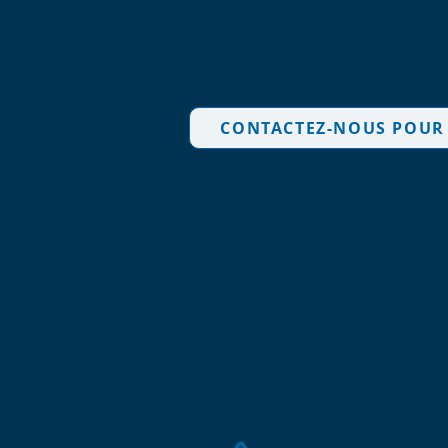
navires de pêche.
Rassurez-vous; notre engagement 
les besoins, garantissant une exc
CONTACTEZ-NOUS POUR 