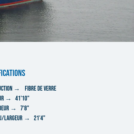
FICATIONS
UCTION → FIBRE DE VERRE
UR → 41'10"
DEUR → 7'8"
AU/LARGEUR → 21'4"